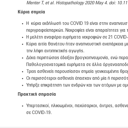
Menter T, et al. Histopathology 2020 May 4. doi: 10.1
Κύρια σημεία
Η κύρια εκδήλωσή του COVID 19 είναι στην αναπνευστ
περιγραφείεπαρκώς. Νεκροψίες είναι απαραίτητες γι
Η μελέτη αναφέρει ευρήματα νεκροψιών σε 21 COVID‐
Κύρια αιτία θανάτου ήταν αναπνευστική ανεπάρκεια μ
την λήψη αντιπηκτικής αγωγής.
Δέκα περιπτώσεις έδειξαν βρογχοπνευμονία, ενώ περαι
Παθολογοανατομικά ευρήματα σε άλλα όργανααποδό
Τρεις ασθενείς παρουσίασαν σημεία γενικευμένης θρο
Οι περισσότεροι ασθενείς έπασχαν από μία ή περισσ
Υπήρξε επικράτηση των ανδρών και των ατόμων με ομά
Πρακτική σημασία
Υπερτασικοί, ηλικιωμένοι, παχύσαρκοι, άντρες, ασθε
σε COVID‐19.