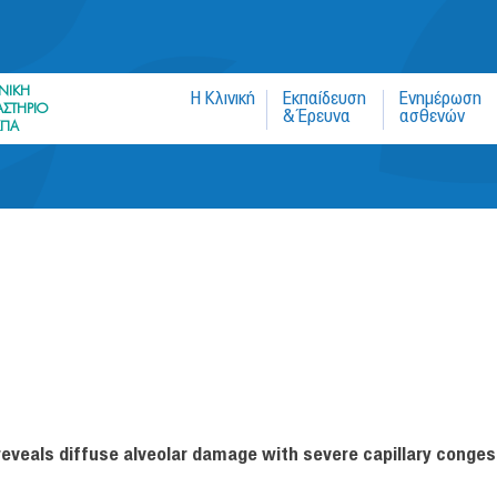
Jump to navigation
ΝΙΚΗ
Η Κλινική
Εκπαίδευση
Ενημέρωση
ΣΤΗΡΙΟ
& Έρευνα
ασθενών
ΚΠΑ
veals diffuse alveolar damage with severe capillary congest