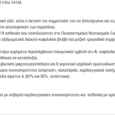
111/his.14134
.
ική οδό, αλλα η έκταση της συμμετοχής του σε άλλαόργανα και οι 
α την αποσαφήνιση των παραπάνω.
19 ασθενείς που νοσηλεύονταν στο Πανεπιστημιακό Νοσοκομείο Can
ε εξιδρωματική διάχυτη κυψελιδικη βλάβη και μαζική τριχοειδική 
τέρω ευρήματα περιελάμβαναν πνευμονικές εμβολή (n=4), κυψελιδική 
θηκαν σε καταπληξία.
μβωτικής μικροαγγειοπάθειας και 6 γεροντική καρδιακή αμυλοείδωση
ότερες συννοσηρότητες (υπέρταση, παχυσαρκία, καρδιαγγειακά νασή
δα αίματος Α (81% και 65%, αντίστοιχα).
νείς με σοβαρές καρδιαγγειακές συννοσηρότητες και ασθενείς με ομ