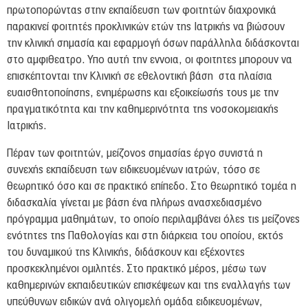
πρωτοπορώντας στην εκπαίδευση των φοιτητών διαχρονικά
παρακινεί φοιτητές προκλινικών ετών της Ιατρικής να βιώσουν
την κλινική σημασία και εφαρμογή όσων παράλληλα διδάσκονται
στο αμφιθεατρο. Υπο αυτή την εννοια, οι φοιτητες μπορουν να
επισκέπτονται την Κλινική σε εθελοντική βάση στα πλαίσια
ευαισθητοποίησης, ενημέρωσης και εξοικείωσής τους με την
πραγματικότητα και την καθημερινότητα της νοσοκομειακής
Ιατρικής.
Πέραν των φοιτητών, μείζονος σημασίας έργο συνιστά η
συνεχής εκπαίδευση των ειδικευομένων ιατρών, τόσο σε
θεωρητικό όσο και σε πρακτικό επίπεδο. Στο θεωρητικό τομέα η
διδασκαλία γίνεται με βάση ένα πλήρως ανασχεδιασμένο
πρόγραμμα μαθημάτων, το οποίο περιλαμβάνει όλες τις μείζονες
ενότητες της Παθολογίας και στη διάρκεια του οποίου, εκτός
του δυναμικού της Κλινικής, διδάσκουν και εξέχοντες
προσκεκλημένοι ομιλητές. Στο πρακτικό μέρος, μέσω των
καθημερινών εκπαιδευτικών επισκέψεων και της εναλλαγής των
υπεύθυνων ειδικών ανά ολιγομελή ομάδα ειδικευομένων,