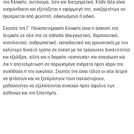
της Κλινικής, αυτόνομα, όσο και διατμηματικά. Κάθε ιδέα είναι
ευπρόσδεκτη και εξετάζεται η εφαρμογή της, ανεξαρτήτως αν
προέρχεται από φοιτητή, ειδικευόμενο ή ειδικό.
Σκοπός της Γ’ Πανεπιστημιακής Κλινικής είναι η άσκηση της
Ιατρικής σε όλα της τα επίπεδα (διαγνωστικό, θεραπευτικό,
νοσηλευτκό, ανθρωπιστικό, εκπαιδευτικό και ερευνητικό) με τον
καλύτερο δυνατό τρόπο σε σχέση με τις τρέχουσες δυνατότητες
και εξελίξεις, αλλά και η διαρκής «ανησυχία» και ανανέωση και
όχι η αποτελμάτωση σε παρωχημένα σχήματα προς χάριν της
συνήθειας ή της ευκολίας. Σκοπός της είναι τέλος οι νέοι Ιατροί
να φτάσουν και να ξεπεράσουν τους παλαιότερους,
μαθαίνοντας να εξελίσσονται συνεχώς προς όφελος των
ασθενών και της Επιστήμης.