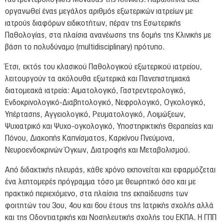
Νέα & Εκδηλώσεις
οργανωθεί ένας μεγάλος αριθμός εξωτερικών ιατρείων με
ΟΚΙΒΕΕ
ιατρούς διαφόρων ειδικοτήτων, πέραν της Εσωτερικής
Παθολογίας, στα πλαίσια ανανέωσης της δομής της Κλινικής με
Είπαν για εμάς
βάση το πολυδύναμο (multidisciplinary) πρότυπο.
Επικοινωνία
Έτσι, εκτός του κλασικού Παθολογικού εξωτερικού ιατρείου,
Πρόσβαση
λειτουργούν τα ακόλουθα εξωτερικά και Πανεπιστημιακά
διατομεακά ιατρεία: Αιματολογικό, Γαστρεντερολογικό,
Ενδοκρινολογικό-Διαβητολογικό, Νεφρολογικό, Ογκολογικό,
Υπέρτασης, Αγγειολογικό, Ρευματολογικό, Λοιμώξεων,
Ψυχιατρικό και Ψυχο-ογκολογικό, Υποστηρικτικής Θεραπείας και
Πόνου, Διακοπής Καπνίσματος, Καρκίνου Πνεύμονα,
Νευροενδοκρινών Όγκων, Διατροφής και Μεταβολισμού.
Από διδακτικής πλευράς, κάθε χρόνο εκπονείται και εφαρμόζεται
ένα λεπτομερές πρόγραμμα τόσο με θεωρητικό όσο και με
πρακτικό περιεχόμενο, στα πλαίσια της εκπαίδευσης των
φοιτητών του 3ου, 4ου και 6ου έτους της Ιατρικής σχολής αλλά
και της Οδοντιατρικής και Νοσηλευτικής σχολής του ΕΚΠΑ. Η ΓΠΠ