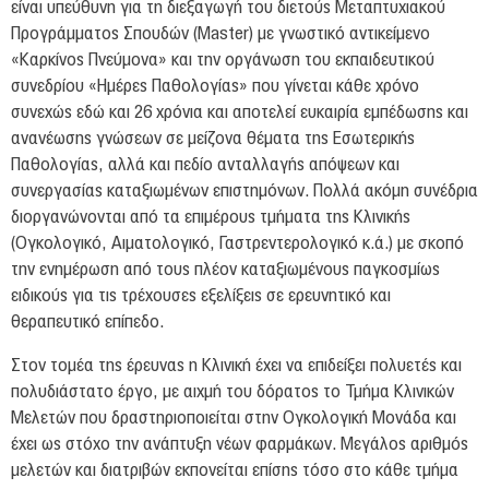
είναι υπεύθυνη για τη διεξαγωγή του διετούς Μεταπτυχιακού
Προγράμματος Σπουδών (Master) με γνωστικό αντικείμενο
«Καρκίνος Πνεύμονα» και την οργάνωση του εκπαιδευτικού
συνεδρίου «Ημέρες Παθολογίας» που γίνεται κάθε χρόνο
συνεχώς εδώ και 26 χρόνια και αποτελεί ευκαιρία εμπέδωσης και
ανανέωσης γνώσεων σε μείζονα θέματα της Εσωτερικής
Παθολογίας, αλλά και πεδίο ανταλλαγής απόψεων και
συνεργασίας καταξιωμένων επιστημόνων. Πολλά ακόμη συνέδρια
διοργανώνονται από τα επιμέρους τμήματα της Κλινικής
(Ογκολογικό, Αιματολογικό, Γαστρεντερολογικό κ.ά.) με σκοπό
την ενημέρωση από τους πλέον καταξιωμένους παγκοσμίως
ειδικούς για τις τρέχουσες εξελίξεις σε ερευνητικό και
θεραπευτικό επίπεδο.
Στον τομέα της έρευνας η Κλινική έχει να επιδείξει πολυετές και
πολυδιάστατο έργο, με αιχμή του δόρατος το Τμήμα Κλινικών
Μελετών που δραστηριοποιείται στην Ογκολογική Μονάδα και
έχει ως στόχο την ανάπτυξη νέων φαρμάκων. Μεγάλος αριθμός
μελετών και διατριβών εκπονείται επίσης τόσο στο κάθε τμήμα