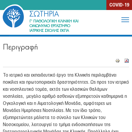
Jump to navigation
COVID-19
ΣΩΤΗΡΙΑ
Γ' ΠΑΘΟΛΟΓΙΚΗ ΚΛΙΝΙΚΗ ΚΑΙ
ΟΜΩΝΥΜΟ ΕΡΓΑΣΤΗΡΙΟ
ΙΑΤΡΙΚΗΣ ΣΧΟΛΗΣ ΕΚΠΑ
Η Κλινική
Περιγραφή
Περιγραφή
Ιστορία
Μονάδες & Ιατρεία
Το ιατρικό και εκπαιδευτικό έργο της Κλινικής περιλαμβάνει
Ανθρώπινο Δυναμικό
ποικίλες και πρωτοποριακές δραστηριότητες. Ως προς τον ιατρικό
και νοσηλευτικό τομέα, εκτός των κλασικών θαλάμων
Εκπαίδευση & Έρευνα
νοσηλείας, μεγάλο αριθμό ασθενών εξυπηρετούν καθημερινά η
Ογκολογική και η Αιματολογική Μονάδα, αμφότερες ως
Συγγράμματα μελών της Κλινικής
Μονάδες Ημερήσιας Νοσηλείας. Με τον ίδιο τρόπο,
εξυπηρετώντας μάλιστα το σύνολο των Κλινικών του
Ενημέρωση ασθενών
Νοσοκομείου, λειτουργεί το τμήμα ενδοσκοπήσεων της
Γαστρεντερολογικής Μονάδας της Κλινικής. Παράλληλα έχει