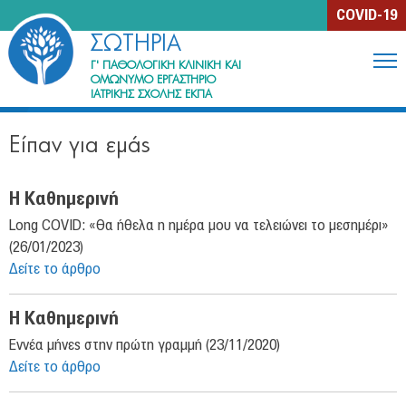
Jump to navigation
COVID-19
ΣΩΤΗΡΙΑ
Γ' ΠΑΘΟΛΟΓΙΚΗ ΚΛΙΝΙΚΗ ΚΑΙ
ΟΜΩΝΥΜΟ ΕΡΓΑΣΤΗΡΙΟ
ΙΑΤΡΙΚΗΣ ΣΧΟΛΗΣ ΕΚΠΑ
Η Κλινική
Είπαν για εμάς
Περιγραφή
Ιστορία
Η Καθημερινή
Μονάδες & Ιατρεία
Long COVID: «Θα ήθελα η ημέρα μου να τελειώνει το μεσημέρι»
(26/01/2023)
Ανθρώπινο Δυναμικό
Δείτε το άρθρο
Εκπαίδευση & Έρευνα
Η Καθημερινή
Συγγράμματα μελών της Κλινικής
Εννέα μήνες στην πρώτη γραμμή (23/11/2020)
Δείτε το άρθρο
Ενημέρωση ασθενών