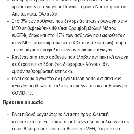
Νέα & Εκδηλώσεις
χρειάστηκαν εισαγωγή σε Πανεπιστημιακό Νοσοκομείο του
ΟΚΙΒΕΕ
Άμστερνταμ, Ολλανδία.
Στο 3% των ασθενών που δεν χρειάστηκαν εισαγωγή στην
Είπαν για εμάς
ΜΕΘ επιβεβαιώθηκε Φλεβική ΘρομβοΕμβολική Νόσος
Επικοινωνία
(ΦΘΕΝ), όπως και στο 47% των ασθενών που εισήχθησαν
στην ΜΕΘ (συμπτωματική στο 60% των τελευταίων), παρά
Πρόσβαση
την χορήγηση προφυλακτικής αντιπηκτικής αγωγής.
Κανένας από τους ασθενείς που έλαβαν αντιπηκτική αγωγή
σε θεραπευτική δόση (για διάφορους λόγους) δεν
εμφάνισεθρομβωτική επιπλοκή.
Είναι ακόμα άγνωστο αν μεγαλύτερη δόση αντιπηκτικής
αγωγής συμβάλει σε καλύτερη πρόγνωση των ασθενών με
COVID-19.
Πρακτική σημασία
Είναι πιθανό μεγαλύτερης έντασης προφυλακτική
αντιπηκτική αγωγή, τόσο σε ασθενείς που νοσηλεύονται σε
κοινό θάλαμο όσο καισε ασθενείς σε ΜΕΘ, όχι μόνο να