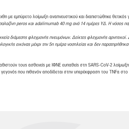
θη με εμπύρετο λοίμωξη αναπνευστικού και διαπιστώθηκε θετικός γ
εσαλαζίνη
peros
και
adalimumab
40
mg
ανά 14 ημέρες ΥΔ. Η νόσος πα
οιχεία διάμεσης φλεγμονής πνευμόνων. Δείκτες φλεγμονής αρνητικοί.
λογικής εικόνας μέχρι την 5η ημέρα νοσηλείας και δεν παρατηρήθηκα
 καθιστούν τους ασθενείς με ΙΦΝΕ ευπαθείς στη SARS-CoV-2 λοίμωξη
 γεγονός που πιθανόν αποδίδεται στην υπερέκφραση του TNFα στο 