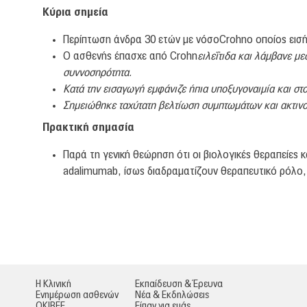
Κύρια σημεία
Περίπτωση άνδρα 30 ετών με νόσοCrohnο οποίος εισήχ
Ο ασθενής έπασχε από Crohn
ειλεΐτιδα και λάμβανε μ
συννοσηρότητα.
Κατά την εισαγωγή εμφάνιζε ήπια υποξυγοναιμία και στ
Σημειώθηκε ταχύτατη βελτίωση συμπτωμάτων και ακτινο
Πρακτική σημασία
Παρά τη γενική θεώρηση ότι οι βιολογικές θεραπείες
adalimumab, ίσως διαδραματίζουν θεραπευτικό ρόλο,
Η Κλινική
Εκπαίδευση & Έρευνα
Ενημέρωση ασθενών
Νέα & Εκδηλώσεις
ΟΚΙΒΕΕ
Είπαν για εμάς