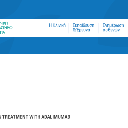
Jump to navigation
ΝΙΚΗ
Η Κλινική
Εκπαίδευση
Ενημέρωση
ΣΤΗΡΙΟ
& Έρευνα
ασθενών
ΚΠΑ
DER TREATMENT WITH ADALIMUMAB