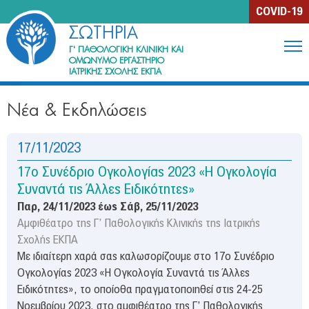
Jump to navigation
COVID-19
ΣΩΤΗΡΙΑ
Γ' ΠΑΘΟΛΟΓΙΚΗ ΚΛΙΝΙΚΗ ΚΑΙ
ΟΜΩΝΥΜΟ ΕΡΓΑΣΤΗΡΙΟ
ΙΑΤΡΙΚΗΣ ΣΧΟΛΗΣ ΕΚΠΑ
Η Κλινική
Νέα & Εκδηλώσεις
Περιγραφή
Ιστορία
17/11/2023
Μονάδες & Ιατρεία
17ο Συνέδριο Ογκολογίας 2023 «Η Ογκολογία
Συναντά τις Άλλες Ειδικότητες»
Ανθρώπινο Δυναμικό
Παρ, 24/11/2023
έως
Σάβ, 25/11/2023
Αμφιθέατρο της Γ’ Παθολογικής Κλινικής της Ιατρικής
Εκπαίδευση & Έρευνα
Σχολής ΕΚΠΑ
Συγγράμματα μελών της Κλινικής
Με ιδιαίτερη χαρά σας καλωσορίζουμε στο 17ο Συνέδριο
Ογκολογίας 2023 «Η Ογκολογία Συναντά τις Άλλες
Ενημέρωση ασθενών
Ειδικότητες», το οποίοθα πραγματοποιηθεί στις 24-25
Νοεμβρίου 2023, στο αμφιθέατρο της Γ’ Παθολογικής