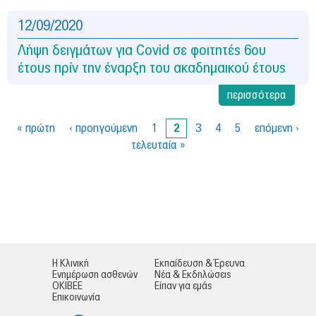
12/09/2020
Λήψη δειγμάτων για Covid σε φοιτητές 6ου
έτους πρίν την έναρξη του ακαδημαικού έτους
περισσότερα
« πρώτη
‹ προηγούμενη
1
2
3
4
5
επόμενη ›
τελευταία »
Σ
ε
λ
ί
Η Κλινική
Εκπαίδευση & Έρευνα
Ενημέρωση ασθενών
Νέα & Εκδηλώσεις
δ
ΟΚΙΒΕΕ
Είπαν για εμάς
Επικοινωνία