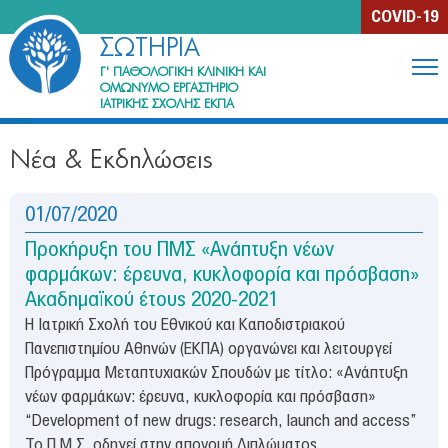
Jump to navigation
COVID-19
ΣΩΤΗΡΙΑ
Γ' ΠΑΘΟΛΟΓΙΚΗ ΚΛΙΝΙΚΗ ΚΑΙ
ΟΜΩΝΥΜΟ ΕΡΓΑΣΤΗΡΙΟ
ΙΑΤΡΙΚΗΣ ΣΧΟΛΗΣ ΕΚΠΑ
Η Κλινική
Νέα & Εκδηλώσεις
Περιγραφή
Ιστορία
01/07/2020
Μονάδες & Ιατρεία
Προκήρυξη του ΠΜΣ «Ανάπτυξη νέων
φαρμάκων: έρευνα, κυκλοφορία και πρόσβαση»
Ανθρώπινο Δυναμικό
Ακαδημαϊκού έτους 2020-2021
Η Ιατρική Σχολή του Εθνικού και Καποδιστριακού
Εκπαίδευση & Έρευνα
Πανεπιστημίου Αθηνών (ΕΚΠΑ) οργανώνει και λειτουργεί
Συγγράμματα μελών της Κλινικής
Πρόγραμμα Μεταπτυχιακών Σπουδών με τίτλο: «Ανάπτυξη
νέων φαρμάκων: έρευνα, κυκλοφορία και πρόσβαση»
Ενημέρωση ασθενών
“Development of new drugs: research, launch and access”
Το Π.Μ.Σ. οδηγεί στην απονομή Διπλώματος...