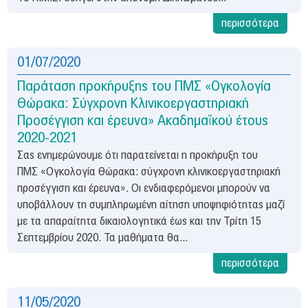
Νέα & Εκδηλώσεις
περισσότερα
ΟΚΙΒΕΕ
Είπαν για εμάς
01/07/2020
Επικοινωνία
Παράταση προκήρυξης του ΠΜΣ «Ογκολογία
Θώρακα: Σύγχρονη Κλινικοεργαστηριακή
Πρόσβαση
Προσέγγιση και έρευνα» Ακαδημαϊκού έτους
2020-2021
Σας ενημερώνουμε ότι παρατείνεται η προκήρυξη του
ΠΜΣ «Ογκολογία Θώρακα: σύγχρονη κλινικοεργαστηριακή
προσέγγιση και έρευνα». Οι ενδιαφερόμενοι μπορούν να
υποβάλλουν τη συμπληρωμένη αίτηση υποψηφιότητας μαζί
με τα απαραίτητα δικαιολογητικά έως και την Τρίτη 15
Σεπτεμβρίου 2020. Τα μαθήματα θα...
περισσότερα
11/05/2020